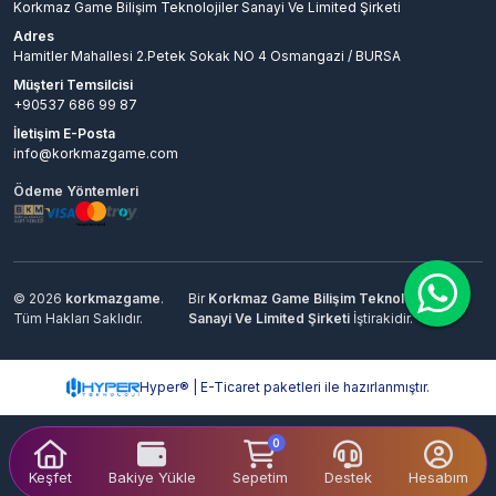
Korkmaz Game Bilişim Teknolojiler Sanayi Ve Limited Şirketi
Adres
Hamitler Mahallesi 2.Petek Sokak NO 4 Osmangazi / BURSA
Müşteri Temsilcisi
+90537 686 99 87
İletişim E-Posta
info@korkmazgame.com
Ödeme Yöntemleri
© 2026
korkmazgame
.
Bir
Korkmaz Game Bilişim Teknolojiler
Tüm Hakları Saklıdır.
Sanayi Ve Limited Şirketi
İştirakidir.
Hyper® | E-Ticaret paketleri ile hazırlanmıştır.
0
Keşfet
Bakiye Yükle
Sepetim
Destek
Hesabım