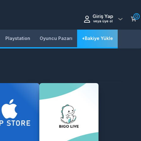
Giriş Yap
0
veya üye ol
Playstation
Oyuncu Pazarı
+Bakiye Yükle