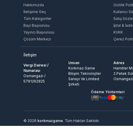
Hakkımızda
Gizlilik Poli
İletişime Geç
Kullanıcı S
Tüm Kategoriler
Satış Sözl
Bayi Başvurusu
İptal & İade
Yayıncı Başvurusu
KVKK
Çözüm Merkezi
Çerez Polit
İletişim
Unvan
Adres
Vergi Dairesi /
Korkmaz Game
Hamitler Ma
Numarası
Bilişim Teknolojiler
2.Petek So
Osmangazi /
Sanayi Ve Limited
Osmangazi
5791262825
Şirketi
Ödeme Yöntemleri
© 2026
korkmazgame
. Tüm Hakları Saklıdır.