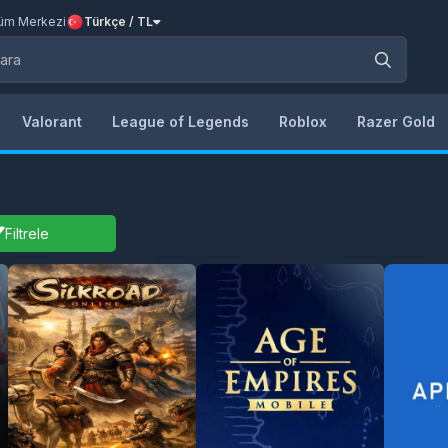
üm Merkezi
Türkçe / TL
Valorant
League of Legends
Roblox
Razer Gold
Filtrele