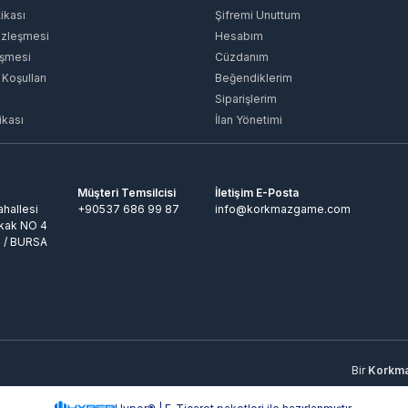
tikası
Şifremi Unuttum
özleşmesi
Hesabım
eşmesi
Cüzdanım
 Koşulları
Beğendiklerim
Siparişlerim
ikası
İlan Yönetimi
Müşteri Temsilcisi
İletişim E-Posta
hallesi
+90537 686 99 87
info@korkmazgame.com
kak NO 4
 / BURSA
Bir
Korkmaz