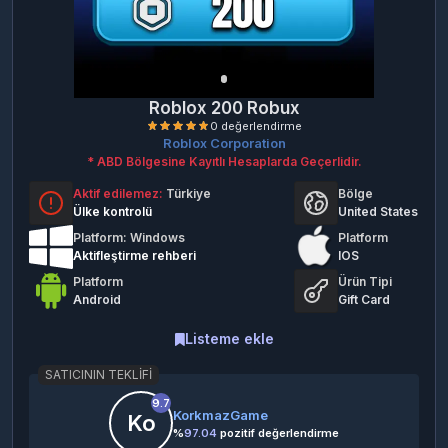
Roblox 200 Robux
Roblox Corporation
* ABD Bölgesine Kayıtlı Hesaplarda Geçerlidir.
Aktif edilemez:
Türkiye
Bölge
Ülke kontrolü
United States
Platform: Windows
Platform
Aktifleştirme rehberi
IOS
0 değerlendirme
Platform
Ürün Tipi
Android
Gift Card
Listeme ekle
SATICININ TEKLIFI
9.7
KorkmazGame
Ko
%
97.04
pozitif değerlendirme