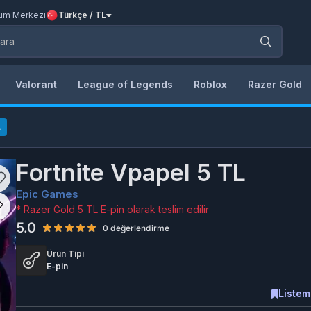
üm Merkezi
Türkçe / TL
Valorant
League of Legends
Roblox
Razer Gold
L
Fortnite Vpapel 5 TL
Epic Games
* Razer Gold 5 TL E-pin olarak teslim edilir
5.0
0 değerlendirme
Ürün Tipi
E-pin
Listem