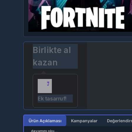
Birlikte al
kazan
Ek tasarruf!
Ürün Açıklaması
Kampanyalar
devamını oku...