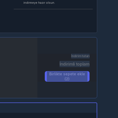
indirmeye hazır olsun.
İndirim tutarı
İndirimli toplam
Birlikte sepete ekle
(2)