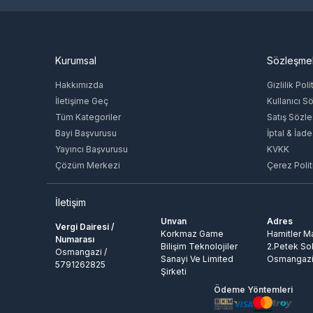
Kurumsal
Sözleşme
Hakkımızda
Gizlilik Poli
İletişime Geç
Kullanıcı S
Tüm Kategoriler
Satış Sözl
Bayi Başvurusu
İptal & İade
Yayıncı Başvurusu
KVKK
Çözüm Merkezi
Çerez Polit
İletişim
Unvan
Adres
Vergi Dairesi /
Korkmaz Game
Hamitler Ma
Numarası
Bilişim Teknolojiler
2.Petek So
Osmangazi /
Sanayi Ve Limited
Osmangazi
5791262825
Şirketi
Ödeme Yöntemleri