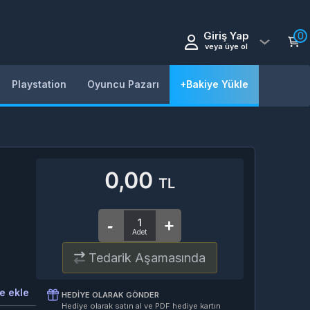
Giriş Yap
0
veya üye ol
Playstation
Oyuncu Pazarı
+Bakiye Yükle
0,00
TL
Tedarik Aşamasında
e ekle
HEDIYE OLARAK GÖNDER
Hediye olarak satın al ve PDF hediye kartın