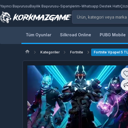
Yayıncı Başvurusu
Bayilik Başvurusu
-
Siparişlerim
-
Whatsapp Destek Hattı
Çöz
Tüm Oyunlar
Silkroad Online
PUBG Mobile
Kategoriler
Fortnite
Fortnite Vpapel 5 T