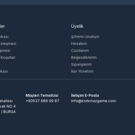
ler
Üyelik
tikası
Şifremi Unuttum
özleşmesi
Hesabım
eşmesi
Cüzdanım
 Koşulları
Beğendiklerim
Siparişlerim
ikası
İlan Yönetimi
Müşteri Temsilcisi
İletişim E-Posta
hallesi
+90537 686 99 87
info@korkmazgame.com
kak NO 4
 / BURSA