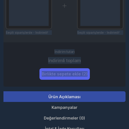
Seçili siparişlerde - İndirimli!
Seçili siparişlerde - İndirimli!
İndirim tutarı
İndirimli toplam
Birlikte sepete ekle (2)
Ürün Açıklaması
Kampanyalar
Değerlendirmeler (0)
İptal & İade Koşulları