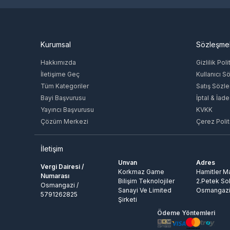
Kurumsal
Sözleşme
Hakkımızda
Gizlilik Poli
İletişime Geç
Kullanıcı S
Tüm Kategoriler
Satış Sözl
Bayi Başvurusu
İptal & İade
Yayıncı Başvurusu
KVKK
Çözüm Merkezi
Çerez Polit
İletişim
Unvan
Adres
Vergi Dairesi /
Korkmaz Game
Hamitler Ma
Numarası
Bilişim Teknolojiler
2.Petek So
Osmangazi /
Sanayi Ve Limited
Osmangazi
5791262825
Şirketi
Ödeme Yöntemleri