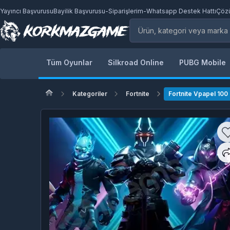
Yayıncı Başvurusu
Bayilik Başvurusu
-
Siparişlerim
-
Whatsapp Destek Hattı
Çöz
Tüm Oyunlar
Silkroad Online
PUBG Mobile
Kategoriler
Fortnite
Fortnite Vpapel 100