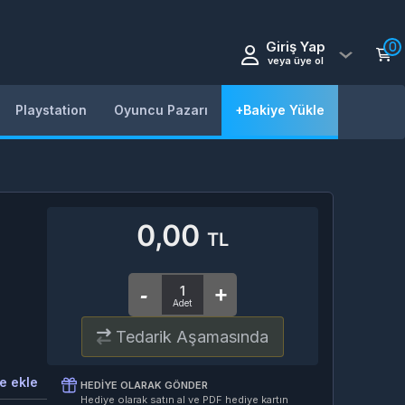
Giriş Yap
0
veya üye ol
Playstation
Oyuncu Pazarı
+Bakiye Yükle
0,00
TL
Tedarik Aşamasında
e ekle
HEDIYE OLARAK GÖNDER
Hediye olarak satın al ve PDF hediye kartın