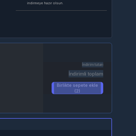
indirmeye hazır olsun.
İndirim tutarı
İndirimli toplam
Birlikte sepete ekle
(2)