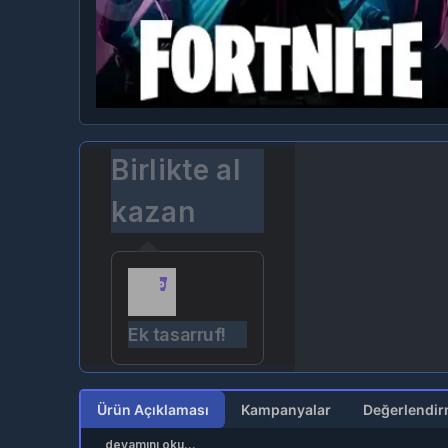
Birlikte al
kazan
Ek tasarruf!
Ürün Açıklaması
Kampanyalar
devamını oku...