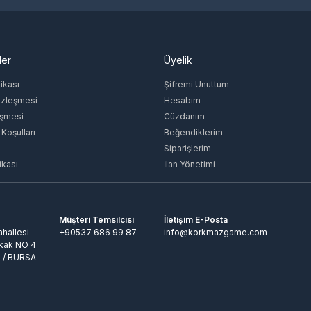
ler
Üyelik
tikası
Şifremi Unuttum
özleşmesi
Hesabım
eşmesi
Cüzdanım
 Koşulları
Beğendiklerim
Siparişlerim
ikası
İlan Yönetimi
Müşteri Temsilcisi
İletişim E-Posta
hallesi
+90537 686 99 87
info@korkmazgame.com
kak NO 4
 / BURSA