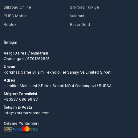
Silkroad Online
Silkroad Türkiye
PUBG Mobile
Valorant
Roblox
Razer Gold
İletişim
Vergi Dairesi / Numarası
Osmangazi / 5791262825
Unvan
Korkmaz Game Bilişim Teknolojiler Sanayi Ve Limited Şirketi
Adres
Hamitler Mahallesi 2.Petek Sokak NO 4 Osmangazi / BURSA
Müşteri Temsilcisi
+90537 686 99 87
İletişim E-Posta
info@korkmazgame.com
Ödeme Yöntemleri