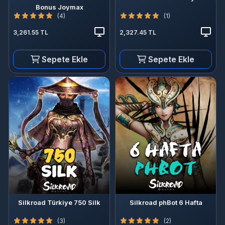
Bonus Joymax
(4)
(1)
3,261.55 TL
2,327.45 TL
Sepete Ekle
Sepete Ekle
Silkroad Türkiye 750 Silk
Silkroad phBot 6 Hafta
(3)
(2)