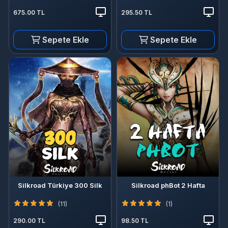
675.00 TL
295.50 TL
Sepete Ekle
Sepete Ekle
Silkroad Türkiye 300 Silk
Silkroad phBot 2 Hafta
(11)
(1)
290.00 TL
98.50 TL