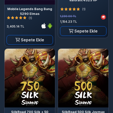
Valorant 4325 VP
Mobile Legends Bang Bang
(1)
5290 Elmas
1,230.00 TL
(1)
1,154.23 TL
3,405.14 TL
Sepete Ekle
Sepete Ekle
SilkRoad 700 Silk + 50
SilkRoad 500 Silk Joymax